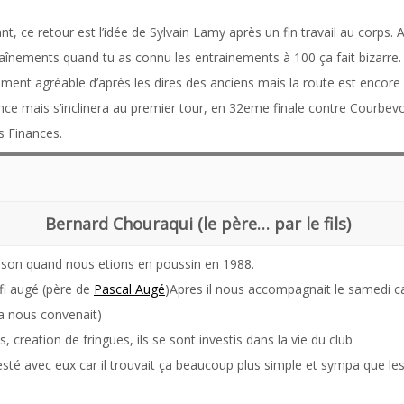
, ce retour est l’idée de Sylvain Lamy après un fin travail au corp
traînements quand tu as connu les entrainements à 100 ça fait bizar
ement agréable d’après les dires des anciens mais la route est encore
ce mais s’inclinera au premier tour, en 32eme finale contre Courbev
s Finances.
Bernard Chouraqui (le père… par le fils)
aison quand nous etions en poussin en 1988.
ifi augé (père de
Pascal Augé
)Apres il nous accompagnait le samedi car
ca nous convenait)
 creation de fringues, ils se sont investis dans la vie du club
 resté avec eux car il trouvait ça beaucoup plus simple et sympa que le