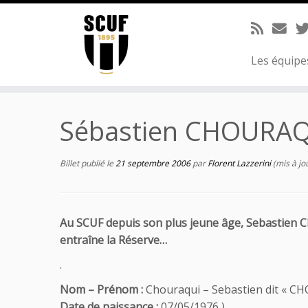
Passer
au
contenu
Les équip
Sébastien CHOURA
Billet publié le
21 septembre 2006
par
Florent Lazzerini
(mis à jou
Au SCUF depuis son plus jeune âge, Sebastien Cho
entraîne la Réserve…
.
Nom – Prénom :
Chouraqui – Sebastien dit « CH
Date de naissance :
07/05/1976 )