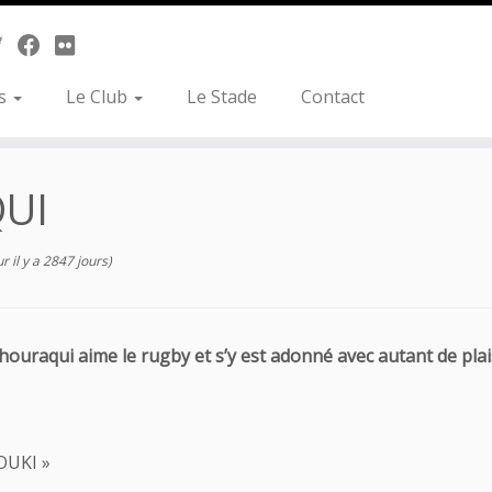
es
Le Club
Le Stade
Contact
QUI
r il y a 2847 jours)
uraqui aime le rugby et s’y est adonné avec autant de plaisir
OUKI »