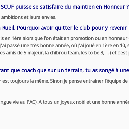
e SCUF puisse se satisfaire du maintien en Honneur ?
 ambitions et leurs envies.
Rueil. Pourquoi avoir quitter le club pour y revenir 
is en 1ère alors que l’on était en promotion ou en honneur e
t j’ai passé une très bonne année, où j’ai joué en 1ère en 10
es amis (le 5 majeur, la chibrou team, les to be 3, ….) et c’es
n tant que coach que sur un terrain, tu as songé à un
er est toujours la même. Sinon je pense entrainer l’équipe d
! (longue vie au PAC). A tous un joyeux noël et une bonne anné