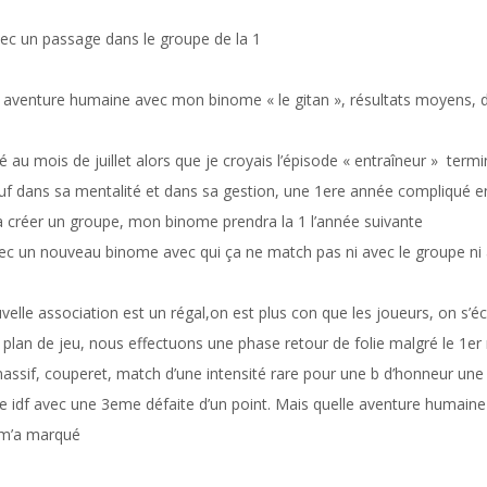
vec un passage dans le groupe de la 1
 aventure humaine avec mon binome « le gitan », résultats moyens, d
 au mois de juillet alors que je croyais l’épisode « entraîneur » term
f dans sa mentalité et dans sa gestion, une 1ere année compliqué en 
à créer un groupe, mon binome prendra la 1 l’année suivante
c un nouveau binome avec qui ça ne match pas ni avec le groupe ni a
lle association est un régal,on est plus con que les joueurs, on s’éc
 plan de jeu, nous effectuons une phase retour de folie malgré le 1er 
assif, couperet, match d’une intensité rare pour une b d’honneur une v
le idf avec une 3eme défaite d’un point. Mais quelle aventure humaine
i m’a marqué