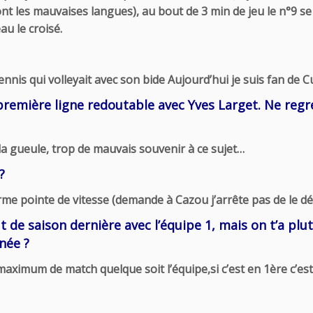
ront les mauvaises langues), au bout de 3 min de jeu le n°9 se b
u le croisé.
ennis qui volleyait avec son bide Aujourd’hui je suis fan de C
remière ligne redoutable avec Yves Larget. Ne regre
la gueule, trop de mauvais souvenir à ce sujet…
?
rme pointe de vitesse (demande à Cazou j’arrête pas de le d
 de saison dernière avec l’équipe 1, mais on t’a plutô
née ?
aximum de match quelque soit l’équipe,si c’est en 1ère c’est 