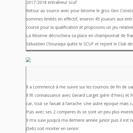
2017-2018 entraîneur scuf
Retour au source avec pour binome le gros Geo Constant
sommes limités en effectif, environ 45 joueurs aux en
course pour la qualification et proposons un jeu relativ
La Réserve décrochera sa place en championnat de fran
Sébastien Chouraqui quitte le SCUF et rejoint le Club de
Il a commencé à me suivre sur les tournois de fin de s
Il fit connaissance avec Gerard Larget (père d’Yves) et f
car, tout se faisait à l’arrache. Une autre epoque mais 
Puis avec ses 2 comperes ils se sont un peu plus investis,
Il m’a suivi jusqu’à ma derniere année junior puis il est
(Seb) soit monter en senior