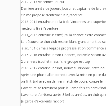
2012-2013 Vincennes joueur
Dernière année de joueur. Joueur et capitaine de la b a
On me propose d’entraîner la b,j’accepte
2013-2014 entraîneur de la b de Vincennes une superbe
mettrons fin à l’aventure
2014_2015 entraineur csmf, j’ai la chance d’être contacté
La découverte d’un club ressemblant grandement au scu
le scuf 51-0) mais l’équipe progresse et on commence 
2015-2016 entraîneur csm Finances, nouvelle saison ave
2 premiers (scuf et massif), le groupe est top
2016-2017 entraîneur csmf, nouveau binome, cette nouve
Après une phase aller correcte avec la mise en place du
on finit 2nd avec un dernier match de poule, contre le m
L’aventure se terminera pour la 3eme fois en demi-fina
L’aventure s’arrêtera après 3 belles années, un club qu
Je garde d’excellents rapport