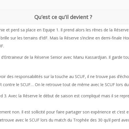
Qu’est ce qu’il devient ?
 et perd sa place en Equipe 1. Il prend alors les rênes de la Réserve e
brille sur les terrains d’IdF. Mais la Réserve s’incline en demi-finale 
UF.
on d’Entraineur de la Réserve Senior avec Manu Kassardjian. Il garde t
voir des responsabilités sur la touche au SCUF, il ne trouve pas d’écho
FR contre le SCUF… On le retrouve tout de même avec le SCUF lors du 
3. Avec la Réserve le début de saison est compliqué mais il se repre
lement non. Il est sollicité pour faire partager son expérience et c’es
retrouve avec le SCUF lors du match du Trophée des 30 qu’il perd avec 