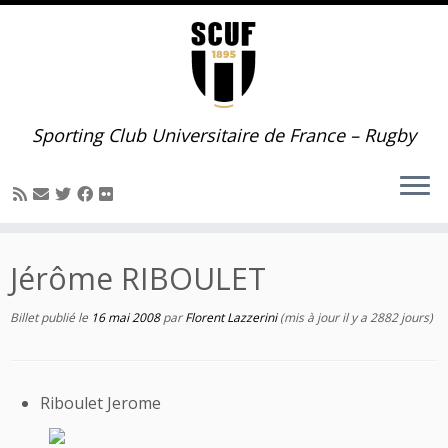
Passer
au
contenu
Sporting Club Universitaire de France – Rugby
Jérôme RIBOULET
Billet publié le
16 mai 2008
par
Florent Lazzerini
(mis à jour il y a 2882 jours)
Riboulet Jerome