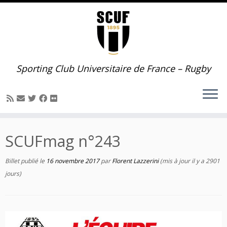
Passer
au
contenu
Sporting Club Universitaire de France – Rugby
SCUFmag n°243
Billet publié le
16 novembre 2017
par
Florent Lazzerini
(mis à jour il y a 2901
jours)