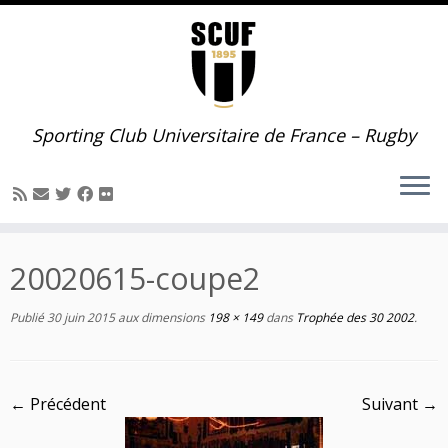
Passer
au
contenu
Sporting Club Universitaire de France – Rugby
20020615-coupe2
Publié
30 juin 2015
aux dimensions
198 × 149
dans
Trophée des 30 2002
.
← Précédent
Suivant →