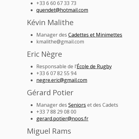
+33 6 60 67 33 73
quendet@hotmail.com
Kévin Malithe
Manager des
Cadettes et Minimettes
kmalithe@gmail.com
Eric Nègre
Responsable de l’
École de Rugby
+33 6 07 82 55 94
negre.eric@gmail.com
Gérard Potier
Manager des
Seniors
et des Cadets
+33 7 88 29 08 00
gerard.potier@noos.fr
Miguel Rams