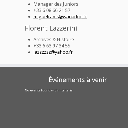
Manager des Juniors
+33 6 08 66 21 57
miguelrams@wanadoo.fr
Florent Lazzerini
Archives & Histoire
+33 6 63 97 34 55
lazzzzzz@yahoo.fr
Événements à venir
No events found within criteria