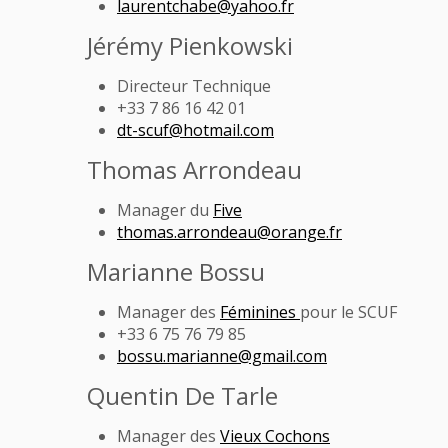
laurentchabe@yahoo.fr
Jérémy Pienkowski
Directeur Technique
+33 7 86 16 42 01
dt-scuf@hotmail.com
Thomas Arrondeau
Manager du
Five
thomas.arrondeau@orange.fr
Marianne Bossu
Manager des
Féminines
pour le SCUF
+33 6 75 76 79 85
bossu.marianne@gmail.com
Quentin De Tarle
Manager des
Vieux Cochons