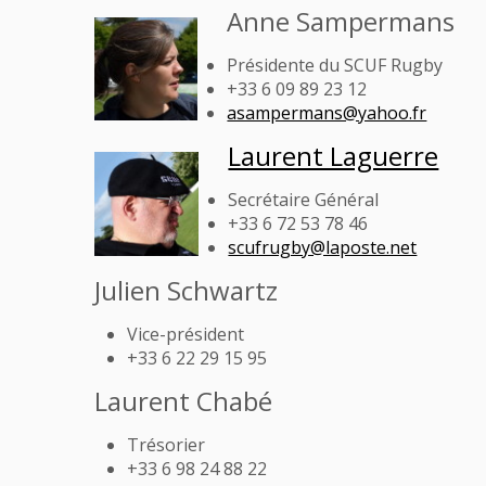
Anne Sampermans
Présidente du SCUF Rugby
+33 6 09 89 23 12
asampermans@yahoo.fr
Laurent Laguerre
Secrétaire Général
+33 6 72 53 78 46
scufrugby@laposte.net
Julien Schwartz
Vice-président
+33 6 22 29 15 95
Laurent Chabé
Trésorier
+33 6 98 24 88 22