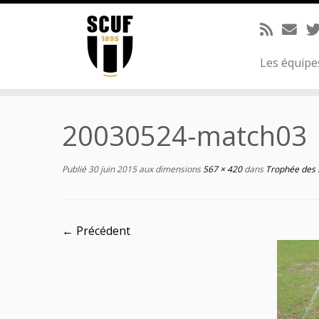
Passer
au
contenu
Les équip
20030524-match03
Publié
30 juin 2015
aux dimensions
567 × 420
dans
Trophée des 
← Précédent