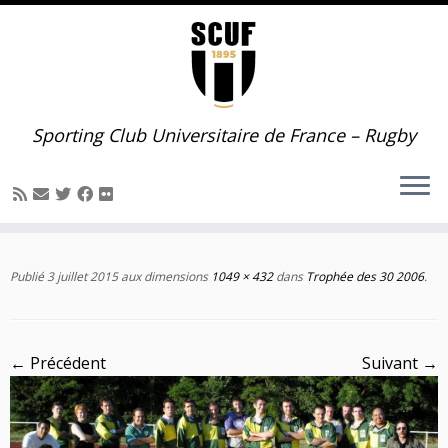
Passer
au
contenu
Sporting Club Universitaire de France – Rugby
Publié
3 juillet 2015
aux dimensions
1049 × 432
dans
Trophée des 30 2006
.
← Précédent
Suivant →