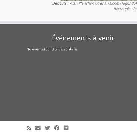
Debouts : Yvan Planchon (Prés.), Michel Hagondokof
Accroupis : B
Événements à venir
No events found within criteria