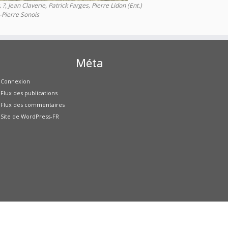
 Jean Claverie, Patrick Farges, Pierre Lidon (Ent.)
-Pierre Sonois
Méta
Connexion
Flux des publications
Flux des commentaires
Site de WordPress-FR