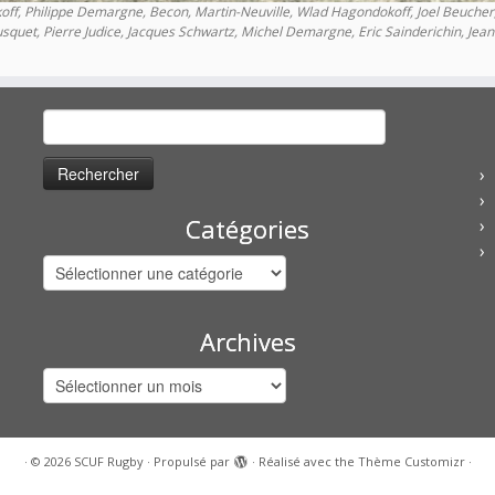
f, Philippe Demargne, Becon, Martin-Neuville, Wlad Hagondokoff, Joel Beucher, ?,
usquet, Pierre Judice, Jacques Schwartz, Michel Demargne, Eric Sainderichin, Jean
Rechercher :
Catégories
Catégories
Archives
Archives
·
© 2026
SCUF Rugby
·
Propulsé par
·
Réalisé avec the
Thème Customizr
·