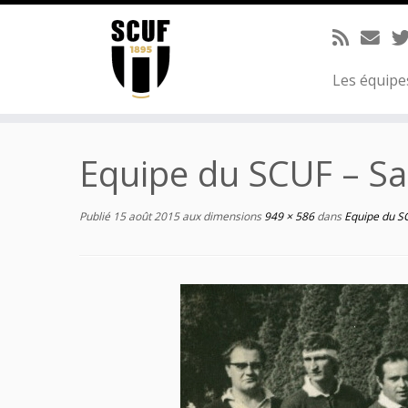
Passer
au
contenu
Les équip
Equipe du SCUF – S
Publié
15 août 2015
aux dimensions
949 × 586
dans
Equipe du S