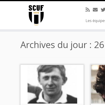
Passer
au
contenu
Les équip
Archives du jour :
26