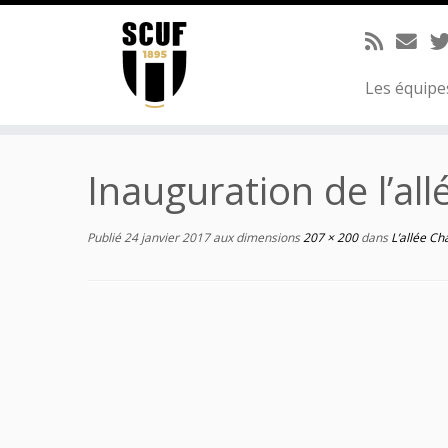
Passer
au
contenu
Les équip
Inauguration de l’al
Publié
24 janvier 2017
aux dimensions
207 × 200
dans
L’allée Ch