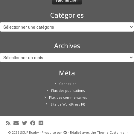
Catégories
Catégories
Archives
Archives
Méta
Connexion
Flux des publications
Flux des commentaires
Site de WordPress-FR
·
© 2026
SCUF Rugby
·
Propulsé par
·
Réalisé avec the
Thème Customizr
·