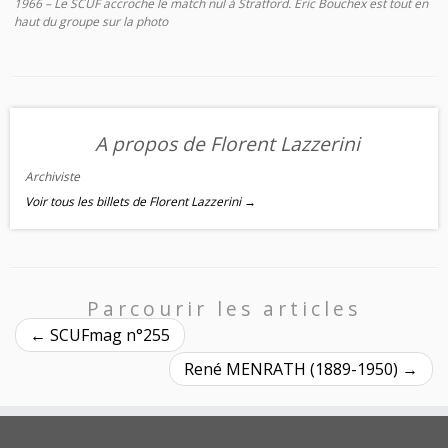
1966 – Le SCUF accroche le match nul à Stratford. Eric Bouchex est tout en
haut du groupe sur la photo
A propos de Florent Lazzerini
Archiviste
Voir tous les billets de Florent Lazzerini
→
Parcourir les articles
←
SCUFmag n°255
René MENRATH (1889-1950)
→