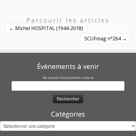
Parcourir les articles
←
Michel HOSPITAL (1944-2018)
SCUFmag n°264
→
Événements à venir
No events found within criteria
Rechercher :
Catégories
Catégories