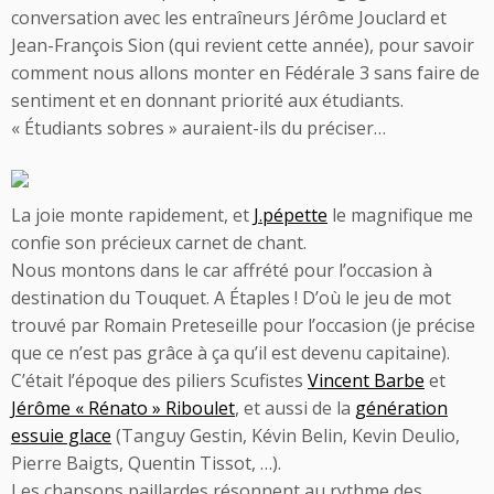
conversation avec les entraîneurs Jérôme Jouclard et
Jean-François Sion (qui revient cette année), pour savoir
comment nous allons monter en Fédérale 3 sans faire de
sentiment et en donnant priorité aux étudiants.
« Étudiants sobres » auraient-ils du préciser…
La joie monte rapidement, et
J.pépette
le magnifique me
confie son précieux carnet de chant.
Nous montons dans le car affrété pour l’occasion à
destination du Touquet. A Étaples ! D’où le jeu de mot
trouvé par Romain Preteseille pour l’occasion (je précise
que ce n’est pas grâce à ça qu’il est devenu capitaine).
C’était l’époque des piliers Scufistes
Vincent Barbe
et
Jérôme « Rénato » Riboulet
, et aussi de la
génération
essuie glace
(Tanguy Gestin, Kévin Belin, Kevin Deulio,
Pierre Baigts, Quentin Tissot, …).
Les chansons paillardes résonnent au rythme des