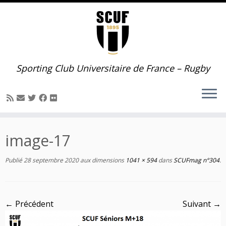
Passer
au
contenu
Sporting Club Universitaire de France – Rugby
image-17
Publié
28 septembre 2020
aux dimensions
1041 × 594
dans
SCUFmag n°304
.
← Précédent
Suivant →