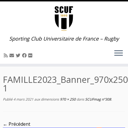
Passer
au
contenu
Sporting Club Universitaire de France – Rugby
FAMILLE2023_Banner_970x250
1
Publié
4 mars 2021
aux dimensions
970 × 250
dans
SCUFmag n°308
.
← Précédent