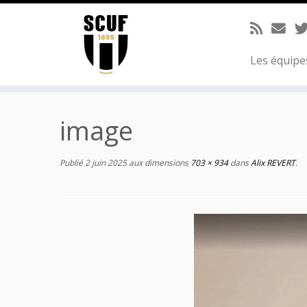
Passer
au
contenu
Les équip
image
Publié
2 juin 2025
aux dimensions
703 × 934
dans
Alix REVERT
.