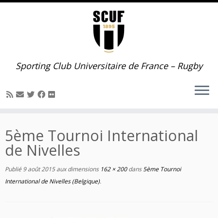
Passer
au
contenu
Sporting Club Universitaire de France – Rugby
5ème Tournoi International
de Nivelles
Publié
9 août 2015
aux dimensions
162 × 200
dans
5ème Tournoi
International de Nivelles (Belgique)
.