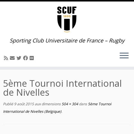
Passer
au
contenu
Sporting Club Universitaire de France – Rugby
5ème Tournoi International
de Nivelles
Publié
9 août 2015
aux dimensions
504 × 304
dans
5ème Tournoi
International de Nivelles (Belgique)
.