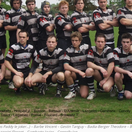
ias Paddy le joker…) – Barbe Vincent – Gestin Tanguy – Badia-Berger Theodore – 
zerini Florent – Gambarte Javier – Connolly Ian