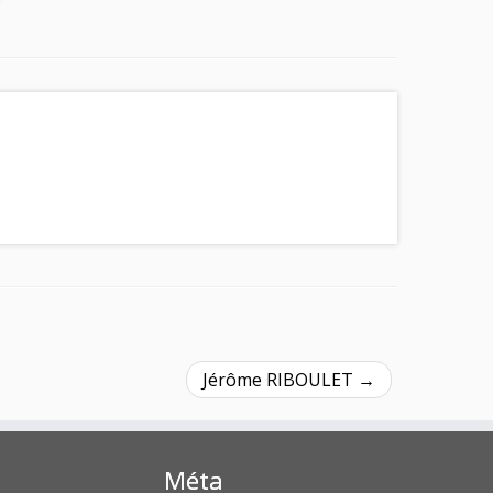
Jérôme RIBOULET
→
Méta