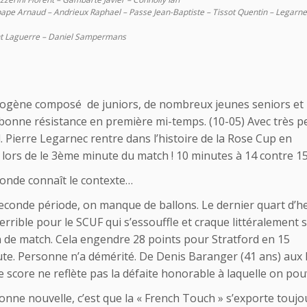
pape Arnaud – Andrieux Raphael – Passe Jean-Baptiste – Tissot Quentin – Legarne
rent Laguerre – Daniel Sampermans
érogène composé de juniors, de nombreux jeunes seniors et
onne résistance en première mi-temps. (10-05) Avec très p
. Pierre Legarnec rentre dans l’histoire de la Rose Cup en
 lors de le 3ème minute du match ! 10 minutes à 14 contre 1
monde connaît le contexte…
econde période, on manque de ballons. Le dernier quart d’h
terrible pour le SCUF qui s’essouffle et craque littéralement 
in de match. Cela engendre 28 points pour Stratford en 15
te. Personne n’a démérité. De Denis Baranger (41 ans) aux M
le score ne reflète pas la défaite honorable à laquelle on pou
onne nouvelle, c’est que la « French Touch » s’exporte toujo