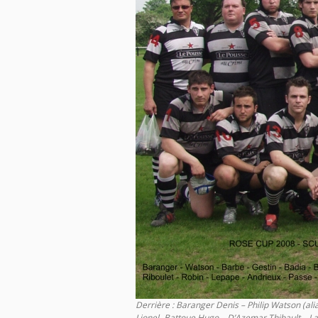
Derrière : Baranger Denis – Philip Watson (al
Lionel -Battoue Hugo – D’Azemar Thibault – Laz