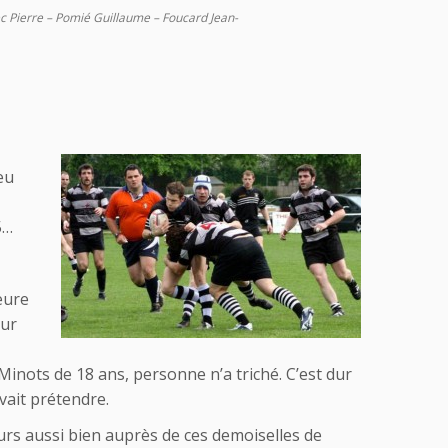
c Pierre – Pomié Guillaume – Foucard Jean-
eu
5…
eure
sur
inots de 18 ans, personne n’a triché. C’est dur
vait prétendre.
urs aussi bien auprès de ces demoiselles de