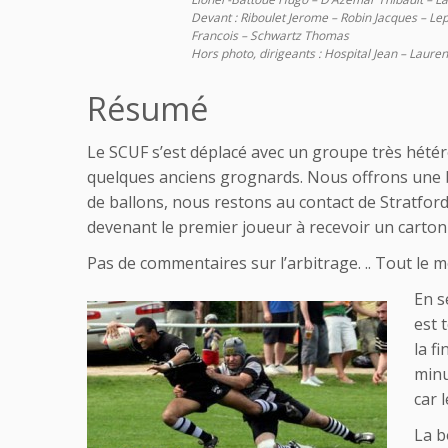
Devant : Riboulet Jerome – Robin Jacques – Le
Francois – Schwartz Thomas
Hors photo, dirigeants : Hospital Jean – Lau
Résumé
Le SCUF s’est déplacé avec un groupe très hét
quelques anciens grognards. Nous offrons une b
de ballons, nous restons au contact de Stratford
devenant le premier joueur à recevoir un carton
Pas de commentaires sur l’arbitrage. .. Tout le 
En s
est 
la f
minu
car 
La b