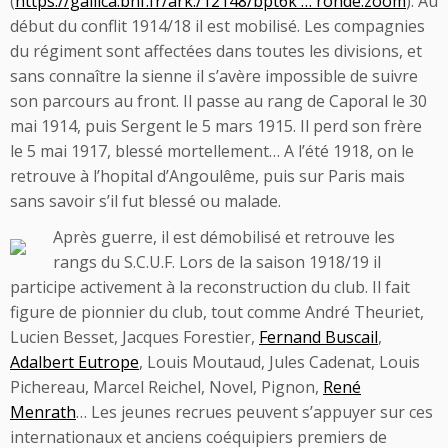
(
https://gallica.bnf.fr/ark:/12148/bpt6k … ronde.zoom
). Au
début du conflit 1914/18 il est mobilisé. Les compagnies
du régiment sont affectées dans toutes les divisions, et
sans connaître la sienne il s’avère impossible de suivre
son parcours au front. Il passe au rang de Caporal le 30
mai 1914, puis Sergent le 5 mars 1915. Il perd son frère
le 5 mai 1917, blessé mortellement… A l’été 1918, on le
retrouve à l’hopital d’Angoulême, puis sur Paris mais
sans savoir s’il fut blessé ou malade.
Après guerre, il est démobilisé et retrouve les
rangs du S.C.U.F. Lors de la saison 1918/19 il
participe activement à la reconstruction du club. Il fait
figure de pionnier du club, tout comme André Theuriet,
Lucien Besset, Jacques Forestier,
Fernand Buscail
,
Adalbert Eutrope
, Louis Moutaud, Jules Cadenat, Louis
Pichereau, Marcel Reichel, Novel, Pignon,
René
Menrath
… Les jeunes recrues peuvent s’appuyer sur ces
internationaux et anciens coéquipiers premiers de