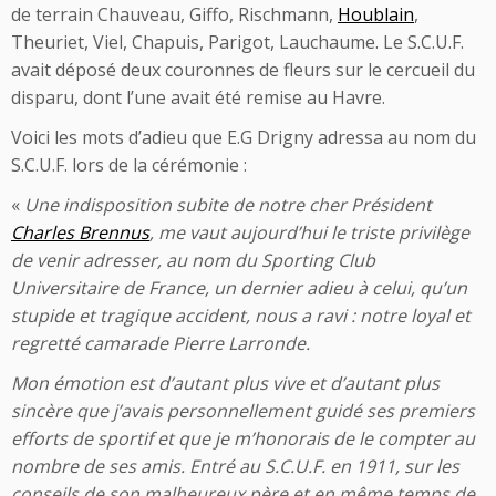
de terrain Chauveau, Giffo, Rischmann,
Houblain
,
Theuriet, Viel, Chapuis, Parigot, Lauchaume. Le S.C.U.F.
avait déposé deux couronnes de fleurs sur le cercueil du
disparu, dont l’une avait été remise au Havre.
Voici les mots d’adieu que E.G Drigny adressa au nom du
S.C.U.F. lors de la cérémonie :
«
Une indisposition subite de notre cher Président
Charles Brennus
, me vaut aujourd’hui le triste privilège
de venir adresser, au nom du Sporting Club
Universitaire de France, un dernier adieu à celui, qu’un
stupide et tragique accident, nous a ravi : notre loyal et
regretté camarade Pierre Larronde.
Mon émotion est d’autant plus vive et d’autant plus
sincère que j’avais personnellement guidé ses premiers
efforts de sportif et que je m’honorais de le compter au
nombre de ses amis. Entré au S.C.U.F. en 1911, sur les
conseils de son malheureux père et en même temps de