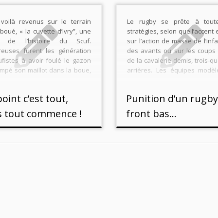
voilà revenus sur le terrain
Le rugby se prête à tout
Eboué, « la cuvette d’Ivry”, une
stratégies, selon que l’accent 
ie de l’histoire du Scuf.
sur l’action de masse de l’infa
euses furent les génération
des avants ou sur les coups d
ufistes à avoir foulé le gazon
de la cavalerie-demis, trois-qu
empé son maillot dans la boue,
arrières. Les équipes modèl
ue de souvenirs… Et si nous
qu’on doit appeler leur style 
s heureux de rencontrer ce
Le débat n’est pas ent
oint c’est tout,
Punition d’un rugby
l ne […]
prépondérance […]
s tout commence !
front bas…