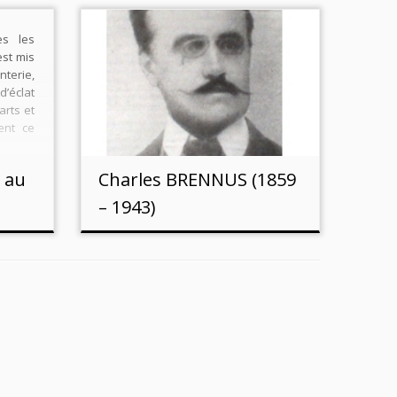
es les
est mis
nterie,
’éclat
arts et
ent ce
de jeu.
re la
 au
Charles BRENNUS (1859
– 1943)