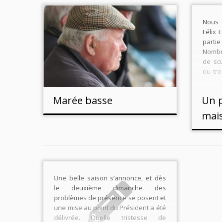
Nous 
Félix 
part
Nombr
de sc
ou tr
oui q
somme
Marée basse
Un p
club, i
mai
Une belle saison s’annonce, et dès
le deuxième dimanche des
problèmes de présence se posent et
une mise au point du Président a été
délivrée. Quelle tristesse de