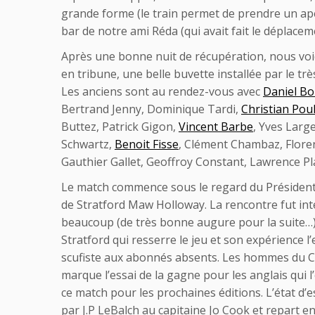
grande forme (le train permet de prendre un apér
bar de notre ami Réda (qui avait fait le déplacem
Après une bonne nuit de récupération, nous vo
en tribune, une belle buvette installée par le t
Les anciens sont au rendez-vous avec
Daniel Bo
Bertrand Jenny, Dominique Tardi,
Christian Pou
Buttez, Patrick Gigon,
Vincent Barbe
, Yves Larg
Schwartz,
Benoit Fisse
, Clément Chambaz, Floren
Gauthier Gallet, Geoffroy Constant, Lawrence Pl
Le match commence sous le regard du Président
de Stratford Maw Holloway. La rencontre fut in
beaucoup (de très bonne augure pour la suite…).
Stratford qui resserre le jeu et son expérience 
scufiste aux abonnés absents. Les hommes du Capi
marque l’essai de la gagne pour les anglais qui
ce match pour les prochaines éditions. L’état d’
par J.P LeBalch au capitaine Jo Cook et repart 