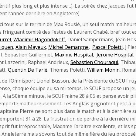
itif plus long et plus intense…). La soirée chez Jacques fut
ent l’année dernière en Angleterre).
ici tous sur le terrain de Max Rousié, un seul match mal
rès fringuant comité des Festes de Laurent Chabé, bref tout e
urrel
,
Wladimir Hagondokoff
, Daniel Sampermans, Jean Hosp
liquen
,
Alain Mayeux
,
Michel Demargne
,
Pascal Poletti
, J.Pi
et, Sebastien Guillermet,
Maxime Hospital
,
Jerome Hospital
,
t Lazzerini, Raphael Andrieux,
Sebastien Chouraqui
, Thiba
att,
Quentin De Tarlé
, Thomas Poletti,
William Monin
, Roma
 de l’Omnisport Lionel Busson, de la Présidente du SCUF 
tense, chaque équipe eu sa mi-temps, le SCUF propose un je
 A la 50ème minute, le SCUF mène 28 à 05 et pense avoir pli
l’emporte malheureusement. Les Anglais grignotent petit à pe
taine Pierre ne sont plus dans le match et à la dernière sec
 l’emportent 31 à 28. La frustration de perdre à la dernière
esprit fut irréprochable, Madame l’arbitre excellente, et les
en Angleterre mais soyons tout de même fière du jeu proposé 