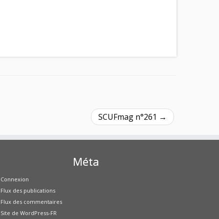
SCUFmag n°261
→
Méta
Connexion
Flux des publications
Flux des commentaires
Site de WordPress-FR