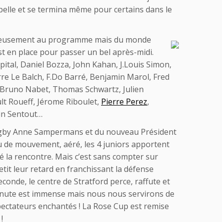
 belle et se termina même pour certains dans le
heureusement au programme mais du monde
st en place pour passer un bel après-midi.
ital, Daniel Bozza, John Kahan, J.Louis Simon,
erre Le Balch, F.Do Barré, Benjamin Marol, Fred
 Bruno Nabet, Thomas Schwartz, Julien
ult Roueff, Jérome Riboulet,
Pierre Perez
,
in Sentout…
rugby Anne Sampermans et du nouveau Président
u de mouvement, aéré, les 4 juniors apportent
é la rencontre. Mais c’est sans compter sur
tit leur retard en franchissant la défense
onde, le centre de Stratford perce, raffute et
 minute est immense mais nous nous servirons de
 spectateurs enchantés ! La Rose Cup est remise
!