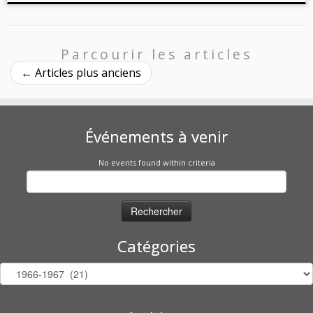
Parcourir les articles
←
Articles plus anciens
Événements à venir
No events found within criteria
Rechercher :
Catégories
Catégories