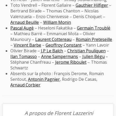
Toto Vendrell – Florent Gallaire –
Gauthier Hilfiger
–
Bertrand Birade – Thomas Chanton – Nicolas
Valenzuela – Enzo Chenivesse – Denis Choquet –
Arnaud Beuille
–
William Monin
Pascal Augé
– Heseloni Fakatika –
Germain Troublé
– Mathieu Barré – Emmanuel Mota – Olivier
Maunoury –
Laurent Cottereau
–
Romain Preteseille
–
Vincent Barbe
–
Geoffroy Constant
– Yann Lavoir
Olivier Birade –
J.P Le Balch
–
Christian Pouliquen
–
Ilan Tomasso
–
Anne Sampermans
–
Julien Bégu
–
Stéphane Chanfreau –
Jerome Riboulet
– Thomas
Schwartz
Absents sur la photo : François Derome, Romain
Sentout,
Antonin Pagnier
, Rodrigo De Casas,
Arnaud Corbier
A propos de Florent Lazzerini