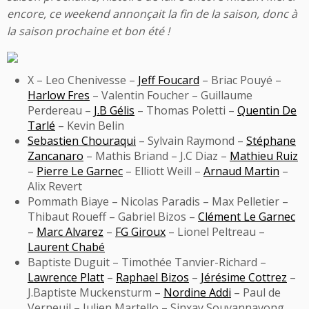
encore, ce weekend annonçait la fin de la saison, donc à
la saison prochaine et bon été !
X – Leo Chenivesse –
Jeff Foucard
– Briac Pouyé –
Harlow Fres
– Valentin Foucher – Guillaume
Perdereau –
J.B Gélis
– Thomas Poletti –
Quentin De
Tarlé
– Kevin Belin
Sebastien Chouraqui
– Sylvain Raymond –
Stéphane
Zancanaro
– Mathis Briand – J.C Diaz –
Mathieu Ruiz
–
Pierre Le Garnec
– Elliott Weill –
Arnaud Martin
–
Alix Revert
Pommath Biaye – Nicolas Paradis – Max Pelletier –
Thibaut Roueff – Gabriel Bizos –
Clément Le Garnec
–
Marc Alvarez
–
FG Giroux
– Lionel Peltreau –
Laurent Chabé
Baptiste Duguit – Timothée Tanvier-Richard –
Lawrence Platt
–
Raphael Bizos
–
Jérésime Cottrez
–
J.Baptiste Muckensturm –
Nordine Addi
– Paul de
Verneuil – Julien Martello – Sinxay Souvannavong