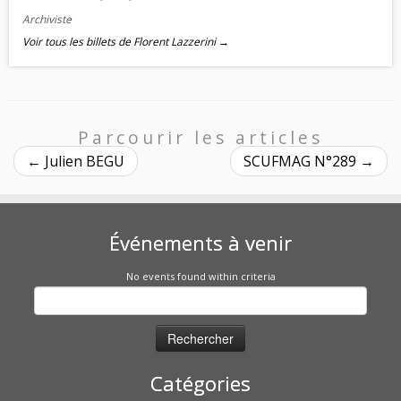
Archiviste
Voir tous les billets de Florent Lazzerini
→
Parcourir les articles
←
Julien BEGU
SCUFMAG N°289
→
Événements à venir
No events found within criteria
Rechercher :
Catégories