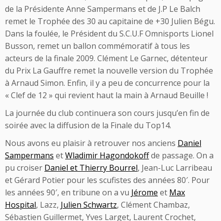
de la Présidente Anne Sampermans et de J.P Le Balch
remet le Trophée des 30 au capitaine de +30 Julien Bégu.
Dans la foulée, le Président du S.C.U.F Omnisports Lionel
Busson, remet un ballon commémoratif à tous les
acteurs de la finale 2009. Clément Le Garnec, détenteur
du Prix La Gauffre remet la nouvelle version du Trophée
à Arnaud Simon. Enfin, il y a peu de concurrence pour la
« Clef de 12 » qui revient haut la main à Arnaud Beuille !
La journée du club continuera son cours jusqu’en fin de
soirée avec la diffusion de la Finale du Top14.
Nous avons eu plaisir à retrouver nos anciens
Daniel
Sampermans
et
Wladimir Hagondokoff
de passage. On a
pu croiser
Daniel et Thierry Bourrel
, Jean-Luc Larribeau
et Gérard Potier pour les scufistes des années 80′. Pour
les années 90′, en tribune on a vu
Jérome
et
Max
Hospital
, Lazz,
Julien Schwartz
, Clément Chambaz,
Sébastien Guillermet, Yves Larget, Laurent Crochet,