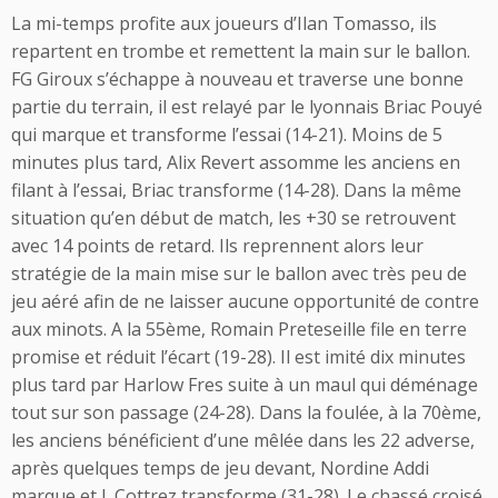
La mi-temps profite aux joueurs d’Ilan Tomasso, ils
repartent en trombe et remettent la main sur le ballon.
FG Giroux s’échappe à nouveau et traverse une bonne
partie du terrain, il est relayé par le lyonnais Briac Pouyé
qui marque et transforme l’essai (14-21). Moins de 5
minutes plus tard, Alix Revert assomme les anciens en
filant à l’essai, Briac transforme (14-28). Dans la même
situation qu’en début de match, les +30 se retrouvent
avec 14 points de retard. Ils reprennent alors leur
stratégie de la main mise sur le ballon avec très peu de
jeu aéré afin de ne laisser aucune opportunité de contre
aux minots. A la 55ème, Romain Preteseille file en terre
promise et réduit l’écart (19-28). Il est imité dix minutes
plus tard par Harlow Fres suite à un maul qui déménage
tout sur son passage (24-28). Dans la foulée, à la 70ème,
les anciens bénéficient d’une mêlée dans les 22 adverse,
après quelques temps de jeu devant, Nordine Addi
marque et J. Cottrez transforme (31-28). Le chassé croisé